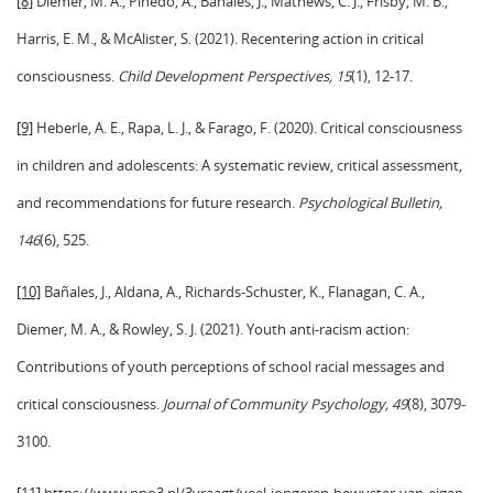
[8]
Diemer, M. A., Pinedo, A., Bañales, J., Mathews, C. J., Frisby, M. B.,
Harris, E. M., & McAlister, S. (2021). Recentering action in critical
consciousness.
Child Development Perspectives, 15
(1), 12-17.
[9]
Heberle, A. E., Rapa, L. J., & Farago, F. (2020). Critical consciousness
in children and adolescents: A systematic review, critical assessment,
and recommendations for future research.
Psychological Bulletin,
146
(6), 525.
[10]
Bañales, J., Aldana, A., Richards‐Schuster, K., Flanagan, C. A.,
Diemer, M. A., & Rowley, S. J. (2021). Youth anti‐racism action:
Contributions of youth perceptions of school racial messages and
critical consciousness.
Journal of Community Psychology, 49
(8), 3079-
3100.
[11]
https://www.npo3.nl/3vraagt/veel-jongeren-bewuster-van-eigen-