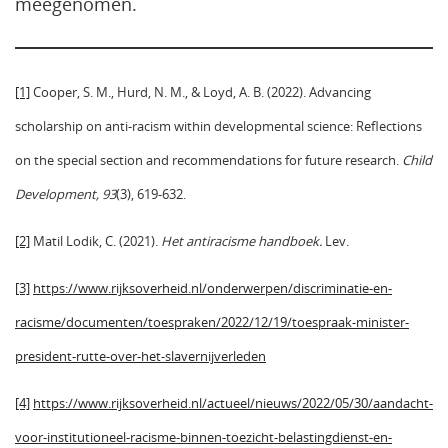
meegenomen.
[1]
Cooper, S. M., Hurd, N. M., & Loyd, A. B. (2022). Advancing
scholarship on anti‐racism within developmental science: Reflections
on the special section and recommendations for future research.
Child
Development, 93
(3), 619-632.
[2]
Matil Lodik, C. (2021).
Het antiracisme handboek.
Lev.
[3]
https://www.rijksoverheid.nl/onderwerpen/discriminatie-en-
racisme/documenten/toespraken/2022/12/19/toespraak-minister-
president-rutte-over-het-slavernijverleden
[4]
https://www.rijksoverheid.nl/actueel/nieuws/2022/05/30/aandacht-
voor-institutioneel-racisme-binnen-toezicht-belastingdienst-en-