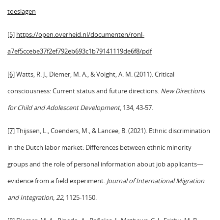
toeslagen
[5]
https://open.overheid.nl/documenten/ronl-
a7ef5ccebe37f2ef792eb693c1b79141119de6f8/pdf
[6]
Watts, R. J., Diemer, M. A., & Voight, A. M. (2011). Critical
consciousness: Current status and future directions.
New Directions
for Child and Adolescent Development
, 134, 43-57.
[7]
Thijssen, L., Coenders, M., & Lancee, B. (2021). Ethnic discrimination
in the Dutch labor market: Differences between ethnic minority
groups and the role of personal information about job applicants—
evidence from a field experiment.
Journal of International Migration
and Integration, 22
, 1125-1150.