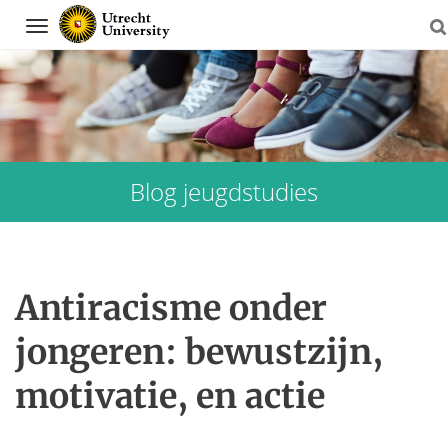
Navigation
Blog jeugdstudies
Skip
to
Antiracisme onder
content
jongeren: bewustzijn,
motivatie, en actie